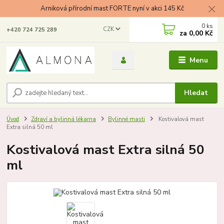
Arniková přírodní mast FORTE nyní v akci 145 Kč
0
ks
CZK
+420 724 725 289
za
0,00 Kč
Menu
Hledat
Úvod
Zdraví a bylinná lékarna
Bylinné masti
Kostivalová mast
Extra silná 50 ml
Kostivalová mast Extra silná 50
ml