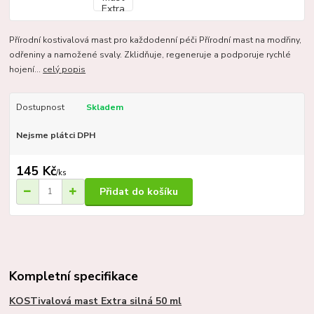
Přírodní kostivalová mast pro každodenní péči Přírodní mast na modřiny,
odřeniny a namožené svaly. Zklidňuje, regeneruje a podporuje rychlé
hojení...
celý popis
Dostupnost
Skladem
Nejsme plátci DPH
145 Kč
/
ks
Přidat do košíku
Kompletní specifikace
KOSTivalová mast Extra silná 50 ml