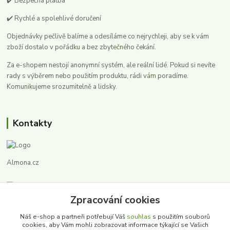
✔️ Bezpečná platba
✔️ Rychlé a spolehlivé doručení
Objednávky pečlivě balíme a odesíláme co nejrychleji, aby se k vám
zboží dostalo v pořádku a bez zbytečného čekání.
Za e-shopem nestojí anonymní systém, ale reální lidé. Pokud si nevíte
rady s výběrem nebo použitím produktu, rádi vám poradíme.
Komunikujeme srozumitelně a lidsky.
Kontakty
Almona.cz
Sedláková Alena
+420 724 725 289
Zpracování cookies
Náš e-shop a partneři potřebují Váš
souhlas
s použitím souborů
almona@almona.cz
cookies, aby Vám mohli zobrazovat informace týkající se Vašich