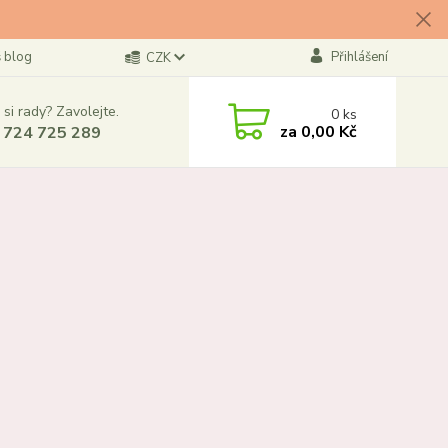
 blog
Přihlášení
CZK
 si rady? Zavolejte.
0
ks
za
0,00 Kč
 724 725 289