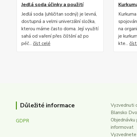
Jedlá soda účinky a použití
Kurkuma
Jedlá soda (uhličitan sodný) je levná,
Kurkuma j
dostupná a velmi univerzální složka,
spojován
kterou máme často doma. Její využití
na organ
sahá od vaření přes čištění až po
je kurkum
péč...
číst celé
kte...
čís
Důležité informace
Vyzvednuti 
Blansko Dvo
Objednávku 
GDPR
informovat
Vyzvednete 