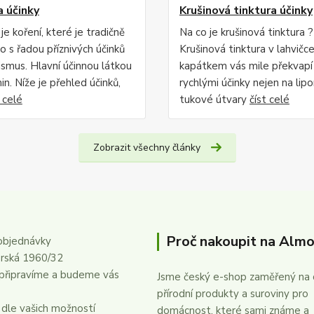
 účinky
Krušinová tinktura účinky
e koření, které je tradičně
Na co je krušinová tinktura ?
o s řadou příznivých účinků
Krušinová tinktura v lahvičce
ismus. Hlavní účinnou látkou
kapátkem vás mile překvapí
in. Níže je přehled účinků,
rychlými účinky nejen na lip
t celé
tukové útvary
číst celé
Zobrazit všechny články
Proč nakoupit na Almo
objednávky
rská 1960/32
připravíme a budeme vás
Jsme český e-shop zaměřený na d
přírodní produkty a suroviny pro
dle vašich možností
domácnost, které sami známe a