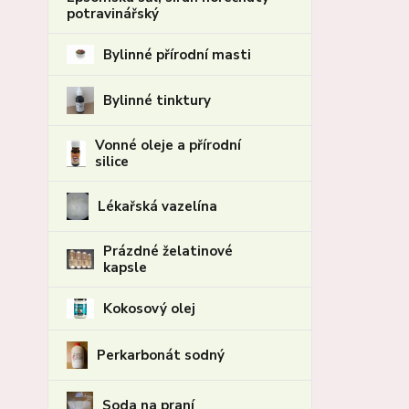
potravinářský
Bylinné přírodní masti
Bylinné tinktury
Vonné oleje a přírodní
silice
Lékařská vazelína
Prázdné želatinové
kapsle
Kokosový olej
Perkarbonát sodný
Soda na praní