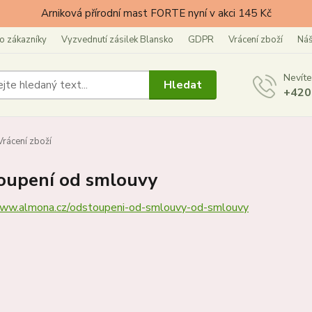
Arniková přírodní mast FORTE nyní v akci 145 Kč
 zákazníky
Vyzvednutí zásilek Blansko
GDPR
Vrácení zboží
Náš
Nevíte
Hledat
+420
rácení zboží
oupení od smlouvy
www.almona.cz/odstoupeni-od-smlouvy-od-smlouvy