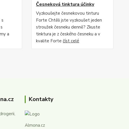
Česneková tinktura účinky
Vyzkoušejte česnekovou tinturu
 s
Forte Chtěli jste vyzkoušet jeden
 s
stroužek česneku denně? Zkuste
omy a
tinktura je z českého česneku a v
kvalite Forte
číst celé
na.cz
Kontakty
rogerii,
Almona.cz