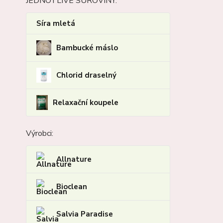
JEDNOTLIVÉ SUROVINY:
Síra mletá
Bambucké máslo
Chlorid draselný
Relaxační koupele
Výrobci:
Allnature
Bioclean
Salvia Paradise