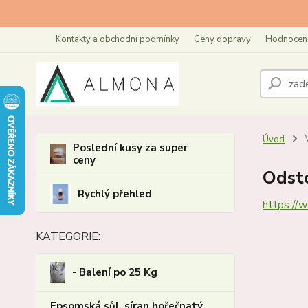
Kontakty a obchodní podmínky
Ceny dopravy
Hodnoceno
Úvod
V
Poslední kusy za super
ceny
Odst
Rychlý přehled
https://
KATEGORIE:
- Balení po 25 Kg
Epsomská sůl, síran hořečnatý