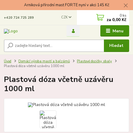
Arniková přírodní mast FORTE nyní v akci 145 Kč
0
ks
CZK
+420 724 725 289
za
0,00 Kč
Menu
Hledat
Úvod
Domácí výroba mastí a balzámů
Plastové dozičky, obaly
Plastová dóza včetně uzávěru 1000 ml
Plastová dóza včetně uzávěru
1000 ml