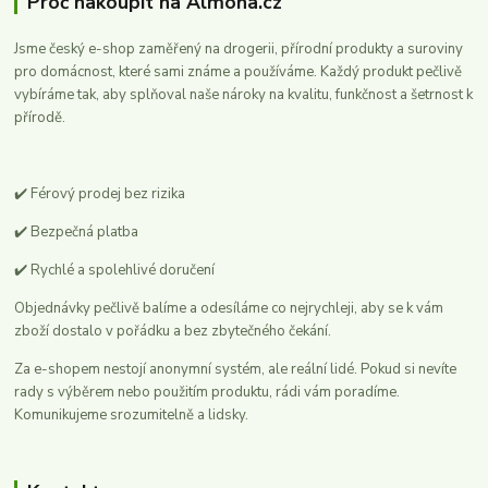
Proč nakoupit na Almona.cz
Jsme český e-shop zaměřený na drogerii, přírodní produkty a suroviny
pro domácnost, které sami známe a používáme. Každý produkt pečlivě
vybíráme tak, aby splňoval naše nároky na kvalitu, funkčnost a šetrnost k
přírodě.
✔️ Férový prodej bez rizika
✔️ Bezpečná platba
✔️ Rychlé a spolehlivé doručení
Objednávky pečlivě balíme a odesíláme co nejrychleji, aby se k vám
zboží dostalo v pořádku a bez zbytečného čekání.
Za e-shopem nestojí anonymní systém, ale reální lidé. Pokud si nevíte
rady s výběrem nebo použitím produktu, rádi vám poradíme.
Komunikujeme srozumitelně a lidsky.