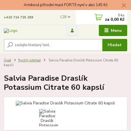
Arniková přírodní mast FORTE nyní v akci 145 Kč
0
ks
CZK
+420 724 725 289
za
0,00 Kč
Menu
Hledat
Úvod
Rychlý přehled
Salvia Paradise Draslík Potassium Citrate 60
kapslí
Salvia Paradise Draslík
Potassium Citrate 60 kapslí