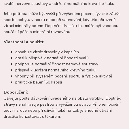
svalů, nervové soustavy a udržení normálního krevního tlaku.
Jeho potřeba může být vyšší při zvýšeném pocení, fyzické zátěži,
sportu, pobytu v horku nebo při saunování, kdy tělo přirozeně
ztrácí minerály potem. Doplnění draslíku tak může být vhodnou
součástí péče o minerální rovnováhu.
Vlastnosti a použití:
obsahuje citrát draselný v kapslích
draslík přispívá k normální činnosti svalů
podporuje normální činnost nervové soustavy
přispívá k udržení normálního krevního tlaku
vhodný při zvýšeném pocení, sportu a fyzické aktivitě
praktické balení 60 kapslí
Doporučení:
Užívejte podle dávkování uvedeného na obalu výrobku. Doplněk
stravy nenahrazuje pestrou a vyváženou stravu. Při onemocnění
ledvin, srdce nebo při užívání léků na tlak je vhodné užívání
draslíku konzultovat s lékařem.