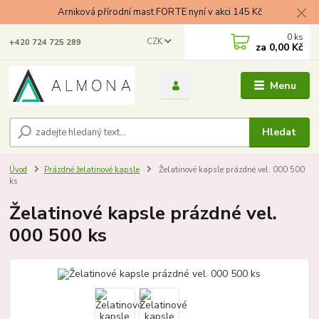
Arniková přírodní mast FORTE nyní v akci 145 Kč
0
ks
CZK
+420 724 725 289
za
0,00 Kč
Menu
Hledat
Úvod
Prázdné želatinové kapsle
Želatinové kapsle prázdné vel. 000 500
ks
Želatinové kapsle prázdné vel.
000 500 ks