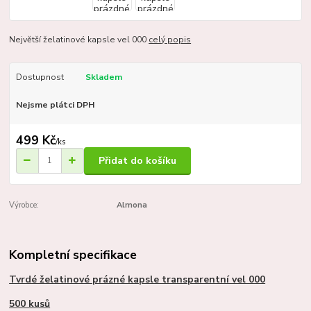
Největší želatinové kapsle vel 000
celý popis
Dostupnost
Skladem
Nejsme plátci DPH
499 Kč
/
ks
Přidat do košíku
Výrobce:
Almona
Kompletní specifikace
Tvrdé želatinové prázné kapsle transparentní vel 000
500 kusů