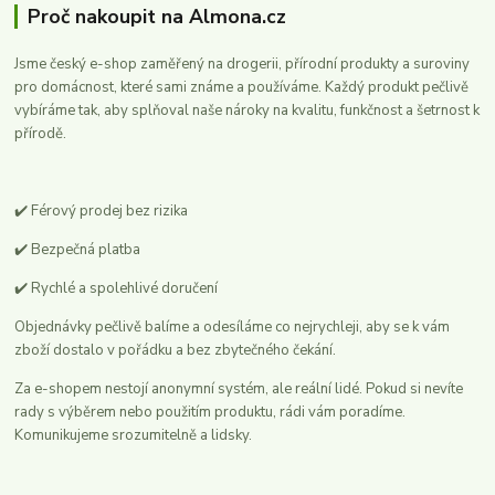
Proč nakoupit na Almona.cz
Jsme český e-shop zaměřený na drogerii, přírodní produkty a suroviny
pro domácnost, které sami známe a používáme. Každý produkt pečlivě
vybíráme tak, aby splňoval naše nároky na kvalitu, funkčnost a šetrnost k
přírodě.
✔️ Férový prodej bez rizika
✔️ Bezpečná platba
✔️ Rychlé a spolehlivé doručení
Objednávky pečlivě balíme a odesíláme co nejrychleji, aby se k vám
zboží dostalo v pořádku a bez zbytečného čekání.
Za e-shopem nestojí anonymní systém, ale reální lidé. Pokud si nevíte
rady s výběrem nebo použitím produktu, rádi vám poradíme.
Komunikujeme srozumitelně a lidsky.